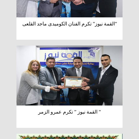
”القمة نيوز” تكرم الفنان الكوميدى ماجد القلعى
” القمة نيوز ” تكرم عمرو الزمر