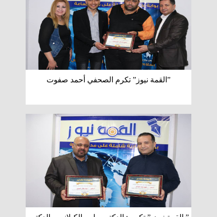
”القمة نيوز” تكرم الصحفي أحمد صفوت