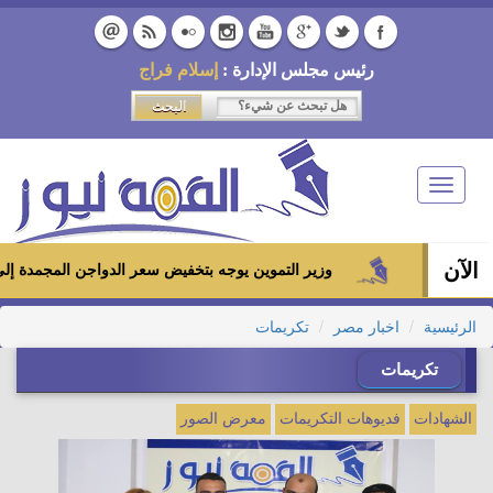
رئيس مجلس الإدارة :
إسلام فراج
Toggle
navigation
الآن
وزير التموين يوجه بتخفيض سعر الدواجن المجمدة إلى 100 جنيه للكيلو بالمجمعات الاستهلاكية ومعارض «أهلاً رمضان»
الرئيسية
اخبار مصر
تكريمات
تكريمات
الشهادات
فديوهات التكريمات
معرض الصور