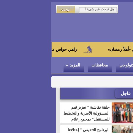
زاهي حواس من الجامعة اليابانية : "توت عنخ آمون" هو بطل
نولوجي
محافظات
المزيد
عاجل
حلقة نقاشية " تعزيز قيم
المسؤولية الأسرية والتخطيط
للمستقبل" بمجمع إعلام
السويس
البرنامج التثقيفى " إختلافنا