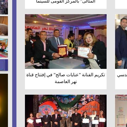
المثالى” بالمركز القومى للسينما
قدسي
تكريم الفنانة ”عنايات صالح” في إفتتاح قناة
نهر العاصمة