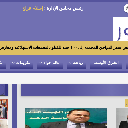
رئيس مجلس الإدارة :
إسلام فراج
 الاستهلاكية ومعارض «أهلاً رمضان»
الشرق الأوسط
رياضة
عالم حواء
تكريمات
تك
ر