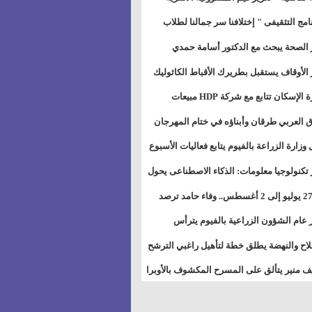
خطيط للمستقبل" بمجمع إعلام السويس
نامج التثقيفى " إختلافنا سر جمالنا لطلاب
بات ذوى الهمهم" بمدارس التربية الخاصة
 الصحة يبحث مع الدكتور أسامة حمدي
سويس
تاذ بجامعة هارفارد توسيع برامج التوعية
 الأوقاف يستقبل بطريرك الأقباط الكاثوليك
ض السكري
دات هيئة أوقاف الكنيسة الكاثوليكية لبحث
وزيرة الإسكان تتابع مع شركة HDP مبيعات
 التعاون المشترك
يق مشروعات المدن الجديدة
 العربي طرقان وأبناؤه في ختام المهرجان
في للموسيقى والغناء بالمسرح المكشوف
 وزارة الزراعة بالفيوم يتابع فعاليات الأسبوع
ل من الرشة الثالثة لمكافحة ديدان اللوز
 تكنولوجيا معلومات: الذكاء الاصطناعى يحول
طن
تخدم إلى سلعة فى اقتصاد الانتباه
من 27 يوليو إلى 2 أغسطس.. وفاء حامد ترصد
رات أقوى الاتصالات الفلكية على الأبراج
 عام الشؤون الزراعية بالفيوم يترأس
تماع الدوري لمتابعة الحصر الحيازي الجديدة
لاح والنهضة يطلق خطة لتأهيل راغبي الترشح
الس الشعبية المحلية ويستعرض خطط
 منير يتألق على المسرح المكشوف بالأوبرا
اته بالمحافظات