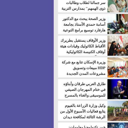
سر جمالنا لطلاب وطالبات
ذوى الهمهم" بمدارس التربية
الخاصة بالسويس
وزير الصحة يبحث مع الدكتور
أسامة حمدي الأستاذ بجامعة
هارفارد توسيع برامج التوعية
بمرض السكري
وزير الأوقاف يستقبل بطريرك
الأقباط الكاثوليك وقيادات هيئة
أوقاف الكنيسة الكاثوليكية
لبحث آفاق التعاون المشترك
وزيرة الإسكان تتابع مع شركة
HDP مبيعات وتسويق
مشروعات المدن الجديدة
طارق العربي طرقان وأبناؤه
في ختام المهرجان الصيفي
للموسيقى والغناء بالمسرح
المكشوف
وكيل وزارة الزراعة بالفيوم
يتابع فعاليات الأسبوع الأول من
الرشة الثالثة لمكافحة ديدان
اللوز للقطن
خبير تكنولوجيا معلومات: