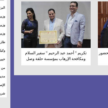
والت
البر
وطال
وزير
بال
الأس
وزير
بمر
وقيا
آفاق
وتسو
طارق
الصي
وكيل
بحضور
تكريم ” أحمد عبد الرحيم ” سفير السلام
الأو
ومكافحة الإرهاب بمؤسسة حلقة وصل
خبير
للق
المس
تأثي
مدير
الاج
الإص
للمج
شريف
أمان