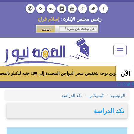
رئيس مجلس الإدارة :
إسلام فراج
Toggle
navigation
الآن
لتموين يوجه بتخفيض سعر الدواجن المجمدة إلى 100 جنيه للكيلو بالمجمعات الاستهلاكية ومعارض «أهلاً رمضان»
الرئيسية
كوميكس
نكد الدراسة
نكد الدراسة