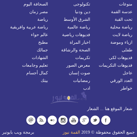
منوعات
تكنولوجى
الصحافة اليوم
عدسة القمة
دين ودنيا
مصر زمان
تحت القبة
الشرق الأوسط
رياضة
رياضة محلية
رياضة عالمية
رياضة عربية وافريقية
رياضة لايت
فديوهات رياضية
عالم حواء
ازياء وموضة
اخبار المراة
مطبخ
طفلى
الصحة والرشاقة
جمالك
فديوهات لكى
تكريمات
الشهادات
فديوهات التكريمات
معرض الصور
تعليم وجامعات
عاجل
صوت إنسان
كمال أجسام
العدد الورقي
رمضانيات
بيتك
خواطر
ادب
شعار الموقع هنا ... الشعار
جميع الحقوق محفوظة © 2019
القمة نيوز
برمجة
ويب بايونير