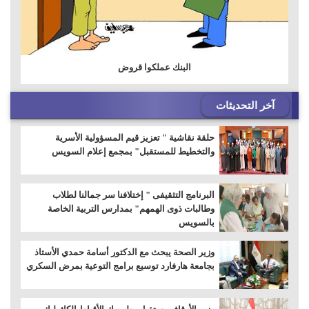
البنك عملكوا قروض
آخر التحديثات
حلقة نقاشية " تعزيز قيم المسؤولية الأسرية
والتخطيط للمستقبل" بمجمع إعلام السويس
البرنامج التثقيفى " إختلافنا سر جمالنا لطلاب
وطالبات ذوى الهمهم" بمدارس التربية الخاصة
بالسويس
وزير الصحة يبحث مع الدكتور أسامة حمدي الأستاذ
بجامعة هارفارد توسيع برامج التوعية بمرض السكري