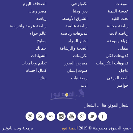
منوعات
تكنولوجى
الصحافة اليوم
عدسة القمة
دين ودنيا
مصر زمان
تحت القبة
الشرق الأوسط
رياضة
رياضة محلية
رياضة عالمية
رياضة عربية وافريقية
رياضة لايت
فديوهات رياضية
عالم حواء
ازياء وموضة
اخبار المراة
مطبخ
طفلى
الصحة والرشاقة
جمالك
فديوهات لكى
تكريمات
الشهادات
فديوهات التكريمات
معرض الصور
تعليم وجامعات
عاجل
صوت إنسان
كمال أجسام
العدد الورقي
رمضانيات
بيتك
خواطر
ادب
شعار الموقع هنا ... الشعار
جميع الحقوق محفوظة © 2019
القمة نيوز
برمجة
ويب بايونير