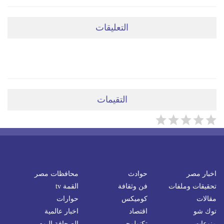
التعليقات
ضعي تعليقَكِ هنا
التقيمات
اخبار مصر
حوادث
محافظات مصر
تحقيقات وملفات
فن وثقافة
القمة tv
مقالات
كوميكس
حوارات
توك شو
اقتصاد
اخبار عالمية
منوعات
تكنولوجى
الصحافة اليوم