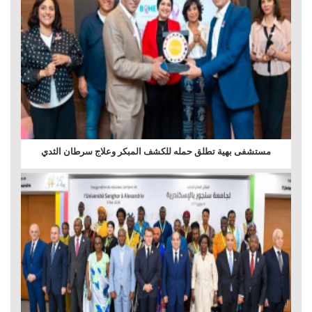
مستشفى بهية تطلق حمله للكشف المبكر وعلاج سرطان الثدي