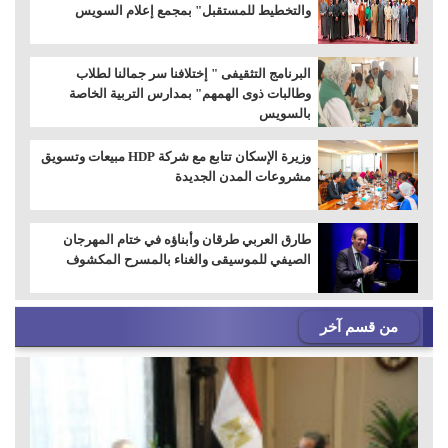
والتخطيط للمستقبل" بمجمع إعلام السويس
البرنامج التثقيفى " إختلافنا سر جمالنا لطلاب
وطالبات ذوى الهمهم" بمدارس التربية الخاصة
بالسويس
وزيرة الإسكان تتابع مع شركة HDP مبيعات وتسويق
مشروعات المدن الجديدة
طارق العربي طرقان وأبناؤه في ختام المهرجان
الصيفي للموسيقى والغناء بالمسرح المكشوف
من قسم آخر