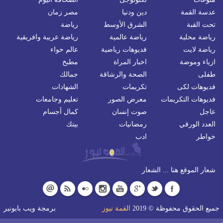
عدسة القمة
دين ودنيا
مصر زمان
تحت القبة
الشرق الأوسط
رياضة
رياضة محلية
رياضة عالمية
رياضة عربية وافريقية
رياضة لايت
فديوهات رياضية
عالم حواء
ازياء وموضة
اخبار المراة
مطبخ
طفلى
الصحة والرشاقة
جمالك
فديوهات لكى
تكريمات
الشهادات
فديوهات التكريمات
معرض الصور
تعليم وجامعات
عاجل
صوت إنسان
كمال أجسام
العدد الورقي
رمضانيات
بيتك
خواطر
ادب
شعار الموقع هنا ... الشعار
جميع الحقوق محفوظة © 2019
القمة نيوز
برمجة
ويب بايونير