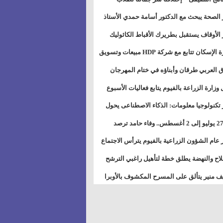
بات ذوى الهمهم" بمدارس التربية الخاصة
 الصحة يبحث مع الدكتور أسامة حمدي الأستاذ
سويس
عة هارفارد توسيع برامج التوعية بمرض السكري
 الأوقاف يستقبل بطريرك الأقباط الكاثوليك
دات هيئة أوقاف الكنيسة الكاثوليكية لبحث آفاق
وزيرة الإسكان تتابع مع شركة HDP مبيعات وتسويق
اون المشترك
عات المدن الجديدة
 العربي طرقان وأبناؤه في ختام المهرجان
في للموسيقى والغناء بالمسرح المكشوف
 وزارة الزراعة بالفيوم يتابع فعاليات الأسبوع
ل من الرشة الثالثة لمكافحة ديدان اللوز للقطن
 تكنولوجيا معلومات: الذكاء الاصطناعى يحول
تخدم إلى سلعة فى اقتصاد الانتباه
من 27 يوليو إلى 2 أغسطس.. وفاء حامد ترصد
رات أقوى الاتصالات الفلكية على الأبراج
 عام الشؤون الزراعية بالفيوم يترأس الاجتماع
ري لمتابعة الحصر الحيازي الجديدة
لاح والنهضة يطلق خطة لتأهيل راغبي الترشح
الس الشعبية المحلية ويستعرض خطط أماناته
 منير يتألق على المسرح المكشوف بالأوبرا
حافظات