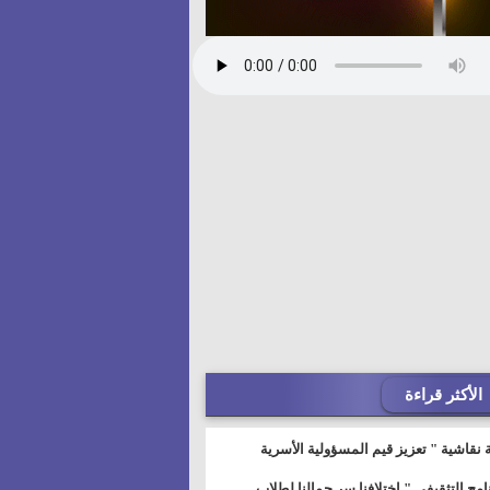
الأكثر قراءة
 نقاشية " تعزيز قيم المسؤولية الأسرية
خطيط للمستقبل" بمجمع إعلام السويس
نامج التثقيفى " إختلافنا سر جمالنا لطلاب