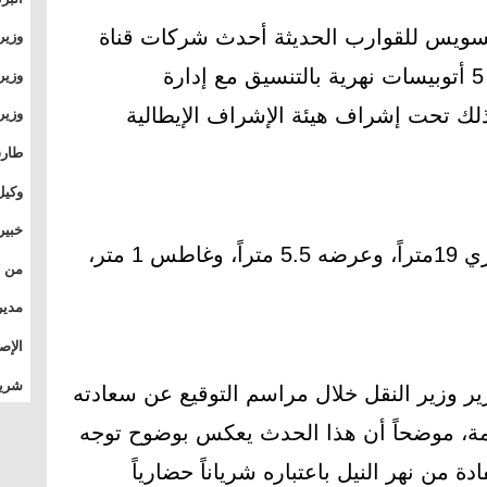
وطال
 السويس للقوارب الحديثة أحدث شركات قناة
وزير
بال
بجام
السويس بسفاجا بناء وتوريد عدد 5 أتوبيسات نهرية بالتنسيق مع إدارة
وزير
وقيا
ذلك تحت إشراف هيئة الإشراف الإيطالية
التع
مشرو
طارق
الصي
وكيل
الأو
خبير
ويبلغ الطول الكلي للأتوبيس النهري 19متراً، وعرضه 5.5 متراً، وغاطس 1 متر،
المس
تأثي
مدير
الدو
الإص
للمج
شريف
ر وزير النقل خلال مراسم التوقيع عن سعادته
بالم
امة، موضحاً أن هذا الحدث يعكس بوضوح توجه
ة من نهر النيل باعتباره شرياناً حضارياً