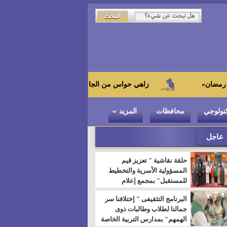
زاهي حواس من الجامعة اليابانية : "توت عنخ آمون" هو بطل المتحف
نولوجي
محافظات
المزيد
عاجل
حلقة نقاشية " تعزيز قيم
المسؤولية الأسرية والتخطيط
للمستقبل" بمجمع إعلام
السويس
البرنامج التثقيفى " إختلافنا سر
جمالنا لطلاب وطالبات ذوى
الهمهم" بمدارس التربية الخاصة