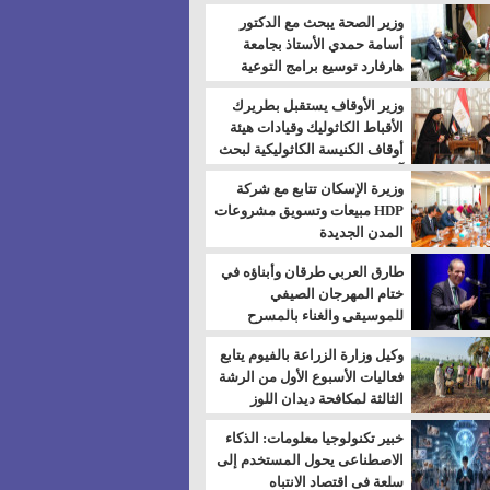
بالسويس
وزير الصحة يبحث مع الدكتور
أسامة حمدي الأستاذ بجامعة
هارفارد توسيع برامج التوعية
بمرض السكري
وزير الأوقاف يستقبل بطريرك
الأقباط الكاثوليك وقيادات هيئة
أوقاف الكنيسة الكاثوليكية لبحث
آفاق التعاون المشترك
وزيرة الإسكان تتابع مع شركة
HDP مبيعات وتسويق مشروعات
المدن الجديدة
طارق العربي طرقان وأبناؤه في
ختام المهرجان الصيفي
للموسيقى والغناء بالمسرح
المكشوف
وكيل وزارة الزراعة بالفيوم يتابع
فعاليات الأسبوع الأول من الرشة
الثالثة لمكافحة ديدان اللوز
للقطن
خبير تكنولوجيا معلومات: الذكاء
الاصطناعى يحول المستخدم إلى
سلعة فى اقتصاد الانتباه