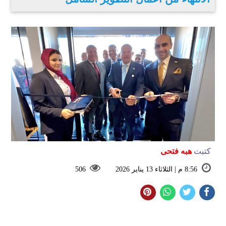
كتبت
هبه فتحى
8:56 م | الثلاثاء 13 يناير 2026
506