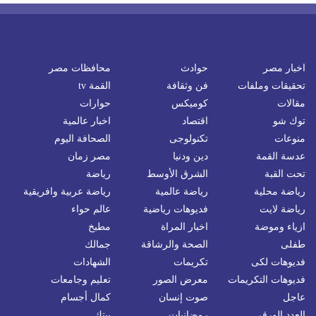
اخبار مصر
حوادث
محافظات مصر
تحقيقات وملفات
فن وثقافة
القمة tv
مقالات
كوميكس
حوارات
توك شو
اقتصاد
اخبار عالمية
منوعات
تكنولوجى
الصحافة اليوم
عدسة القمة
دين ودنيا
مصر زمان
تحت القبة
الشرق الأوسط
رياضة
رياضة محلية
رياضة عالمية
رياضة عربية وافريقية
رياضة لايت
فديوهات رياضية
عالم حواء
ازياء وموضة
اخبار المراة
مطبخ
طفلى
الصحة والرشاقة
جمالك
فديوهات لكى
تكريمات
الشهادات
فديوهات التكريمات
معرض الصور
تعليم وجامعات
عاجل
صوت إنسان
كمال أجسام
العدد الورقي
رمضانيات
بيتك