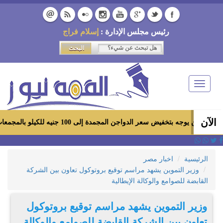
رئيس مجلس الإدارة :
إسلام فراج
Toggle
navigation
الآن
تخفيض سعر الدواجن المجمدة إلى 100 جنيه للكيلو بالمجمعات الاستهلاكية ومعارض «أهلاً رمضان»
الرئيسية
اخبار مصر
وزير التموين يشهد مراسم توقيع بروتوكول تعاون بين الشركة
القابضة للصوامع والوكالة الإيطالية
وزير التموين يشهد مراسم توقيع بروتوكول
تعاون بين الشركة القابضة للصوامع والوكالة