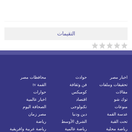
ضعي تعليقَكِ هنا
التقيمات
اخبار مصر
حوادث
محافظات مصر
تحقيقات وملفات
فن وثقافة
القمة tv
مقالات
كوميكس
حوارات
توك شو
اقتصاد
اخبار عالمية
منوعات
تكنولوجى
الصحافة اليوم
عدسة القمة
دين ودنيا
مصر زمان
تحت القبة
الشرق الأوسط
رياضة
رياضة محلية
رياضة عالمية
رياضة عربية وافريقية