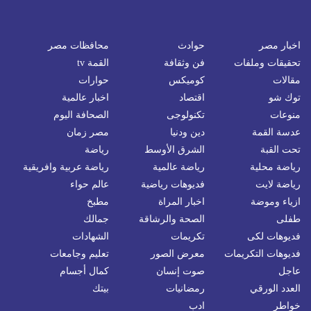
اخبار مصر
حوادث
محافظات مصر
تحقيقات وملفات
فن وثقافة
القمة tv
مقالات
كوميكس
حوارات
توك شو
اقتصاد
اخبار عالمية
منوعات
تكنولوجى
الصحافة اليوم
عدسة القمة
دين ودنيا
مصر زمان
تحت القبة
الشرق الأوسط
رياضة
رياضة محلية
رياضة عالمية
رياضة عربية وافريقية
رياضة لايت
فديوهات رياضية
عالم حواء
ازياء وموضة
اخبار المراة
مطبخ
طفلى
الصحة والرشاقة
جمالك
فديوهات لكى
تكريمات
الشهادات
فديوهات التكريمات
معرض الصور
تعليم وجامعات
عاجل
صوت إنسان
كمال أجسام
العدد الورقي
رمضانيات
بيتك
خواطر
ادب