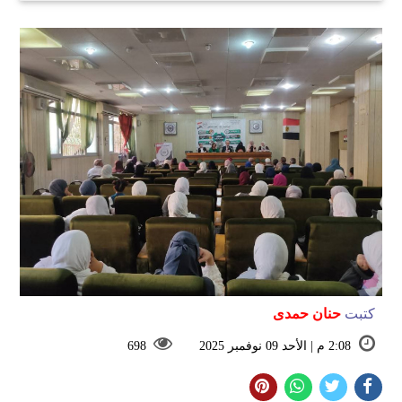
كتبت
حنان حمدى
2:08 م | الأحد 09 نوفمبر 2025
698