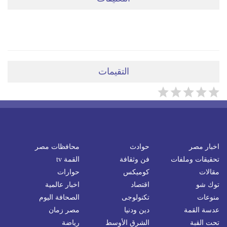
ضعي تعليقَكِ هنا
التقيمات
اخبار مصر
حوادث
محافظات مصر
تحقيقات وملفات
فن وثقافة
القمة tv
مقالات
كوميكس
حوارات
توك شو
اقتصاد
اخبار عالمية
منوعات
تكنولوجى
الصحافة اليوم
عدسة القمة
دين ودنيا
مصر زمان
تحت القبة
الشرق الأوسط
رياضة