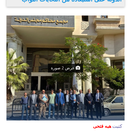
عرض 2 صورة
كتبت
هبه فتحى