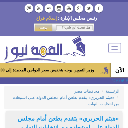
رئيس مجلس الإدارة :
إسلام فراج
Toggle
navigation
الآن
وزير التموين يوجه بتخفيض سعر الدواجن المجمدة إلى 100 جنيه للكيلو بالمجمعات الاستهلاكية ومعارض «أهلاً رمضان»
الرئيسية
محافظات مصر
«هيثم الحريري» يتقدم بطعن أمام مجلس الدولة على استبعاده
من انتخابات النواب
«هيثم الحريري» يتقدم بطعن أمام مجلس
الدولة على استبعاده من انتخابات النواب