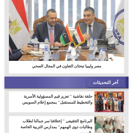
مصر وليبيا تبحثان التعاون في المجال الصحي
آخر التحديثات
حلقة نقاشية " تعزيز قيم المسؤولية الأسرية
والتخطيط للمستقبل" بمجمع إعلام السويس
البرنامج التثقيفى " إختلافنا سر جمالنا لطلاب
وطالبات ذوى الهمهم" بمدارس التربية الخاصة
بالسويس