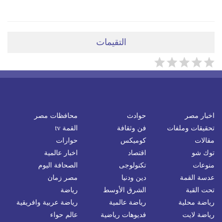
التقيمات
اخبار مصر
حوادث
محافظات مصر
تحقيقات وملفات
فن وثقافة
القمة tv
مقالات
كوميكس
حوارات
توك شو
اقتصاد
اخبار عالمية
منوعات
تكنولوجى
الصحافة اليوم
عدسة القمة
دين ودنيا
مصر زمان
تحت القبة
الشرق الأوسط
رياضة
رياضة محلية
رياضة عالمية
رياضة عربية وافريقية
رياضة لايت
فديوهات رياضية
عالم حواء