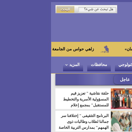
زاهي حواس من الجامعة اليابانية : "توت عنخ آمون" هو بطل المتحف الك
نولوجي
محافظات
المزيد
عاجل
حلقة نقاشية " تعزيز قيم
المسؤولية الأسرية والتخطيط
للمستقبل" بمجمع إعلام
السويس
البرنامج التثقيفى " إختلافنا سر
جمالنا لطلاب وطالبات ذوى
الهمهم" بمدارس التربية الخاصة