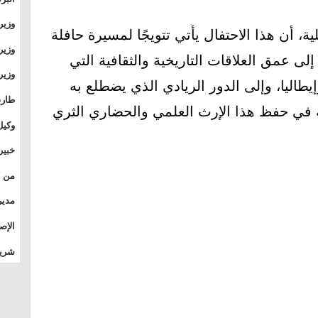
وطال
وزير
ة، أن هذا الاحتفال يأتي تتويجًا لمسيرة حافلة
بال
بجام
وزير
لى عمق العلاقات التاريخية والثقافية التي
وقيا
يطاليا، وإلى الدور الريادي الذي يضطلع به
التع
مشرو
طارق
ية في حفظ هذا الإرث العلمي والحضاري الثري
الصي
وكيل
الأو
خبير
المس
تأثي
مدير
الدو
الإص
للمج
شريف
بالم