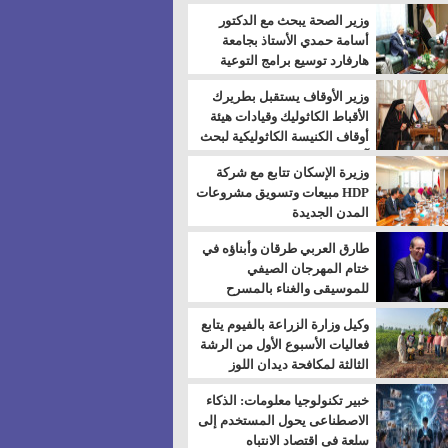
بالسويس
وزير الصحة يبحث مع الدكتور
أسامة حمدي الأستاذ بجامعة
هارفارد توسيع برامج التوعية
بمرض السكري
وزير الأوقاف يستقبل بطريرك
الأقباط الكاثوليك وقيادات هيئة
أوقاف الكنيسة الكاثوليكية لبحث
آفاق التعاون المشترك
وزيرة الإسكان تتابع مع شركة
HDP مبيعات وتسويق مشروعات
المدن الجديدة
طارق العربي طرقان وأبناؤه في
ختام المهرجان الصيفي
للموسيقى والغناء بالمسرح
المكشوف
وكيل وزارة الزراعة بالفيوم يتابع
فعاليات الأسبوع الأول من الرشة
الثالثة لمكافحة ديدان اللوز
للقطن
خبير تكنولوجيا معلومات: الذكاء
الاصطناعى يحول المستخدم إلى
سلعة فى اقتصاد الانتباه