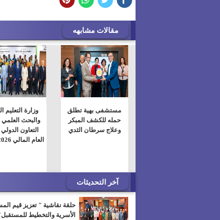
مقالات مشابهه
مستشفى بهية تطلق
وزارة التعليم ا
حمله للكشف المبكر
والبحث العلمي 
وعلاج سرطان الثدي
التعاون الدولي 
العام المالي 2025/2026
آخر التحديثات
حلقة نقاشية " تعزيز قيم الم
الأسرية والتخطيط للمستقبل"