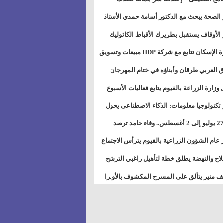
بات ذوى الهمهم" بمدارس التربية الخاصة
 الصحة يبحث مع الدكتور أسامة حمدي الأستاذ
سويس
عة هارفارد توسيع برامج التوعية بمرض السكري
 الأوقاف يستقبل بطريرك الأقباط الكاثوليك
دات هيئة أوقاف الكنيسة الكاثوليكية لبحث آفاق
وزيرة الإسكان تتابع مع شركة HDP مبيعات وتسويق
اون المشترك
عات المدن الجديدة
 العربي طرقان وأبناؤه في ختام المهرجان
في للموسيقى والغناء بالمسرح المكشوف
 وزارة الزراعة بالفيوم يتابع فعاليات الأسبوع
ل من الرشة الثالثة لمكافحة ديدان اللوز للقطن
 تكنولوجيا معلومات: الذكاء الاصطناعى يحول
تخدم إلى سلعة فى اقتصاد الانتباه
من 27 يوليو إلى 2 أغسطس.. وفاء حامد ترصد
رات أقوى الاتصالات الفلكية على الأبراج
 عام الشؤون الزراعية بالفيوم يترأس الاجتماع
ري لمتابعة الحصر الحيازي الجديدة
لاح والنهضة يطلق خطة لتأهيل راغبي الترشح
الس الشعبية المحلية ويستعرض خطط أماناته
 منير يتألق على المسرح المكشوف بالأوبرا
حافظات