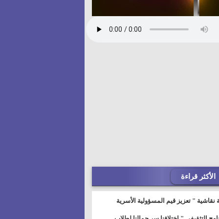
الأكثر قراءة
 نقاشية " تعزيز قيم المسؤولية الأسرية
خطيط للمستقبل" بمجمع إعلام السويس
نامج التثقيفى " إختلافنا سر جمالنا لطلاب