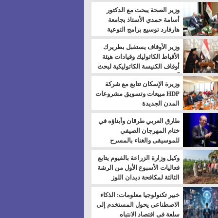
بالسويس
وزير الصحة يبحث مع الدكتور
أسامة حمدي الأستاذ بجامعة
هارفارد توسيع برامج التوعية
بمرض السكري
وزير الأوقاف يستقبل بطريرك
الأقباط الكاثوليك وقيادات هيئة
أوقاف الكنيسة الكاثوليكية لبحث
آفاق التعاون المشترك
وزيرة الإسكان تتابع مع شركة
HDP مبيعات وتسويق مشروعات
المدن الجديدة
طارق العربي طرقان وأبناؤه في
ختام المهرجان الصيفي
للموسيقى والغناء بالمسرح
المكشوف
وكيل وزارة الزراعة بالفيوم يتابع
فعاليات الأسبوع الأول من الرشة
الثالثة لمكافحة ديدان اللوز
للقطن
خبير تكنولوجيا معلومات: الذكاء
الاصطناعى يحول المستخدم إلى
سلعة فى اقتصاد الانتباه