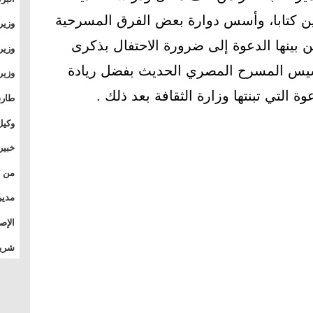
وطال
ين كتابا، وأسس دوارة بعض الفرق المسرحية
وزير
بال
بجام
 بينها الدعوة إلى ضرورة الاحتفال بذكرى
وزير
وقيا
سيس المسرح المصري الحديث بفضل ريادة
التع
مشرو
طارق
الصي
وكيل
الأو
خبير
المس
تأثي
مدير
الدو
الإص
للمج
شريف
بالم