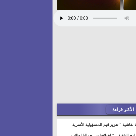
الأكثر قراءة
 نقاشية " تعزيز قيم المسؤولية الأسرية
خطيط للمستقبل" بمجمع إعلام السويس
نامج التثقيفى " إختلافنا سر جمالنا لطلاب