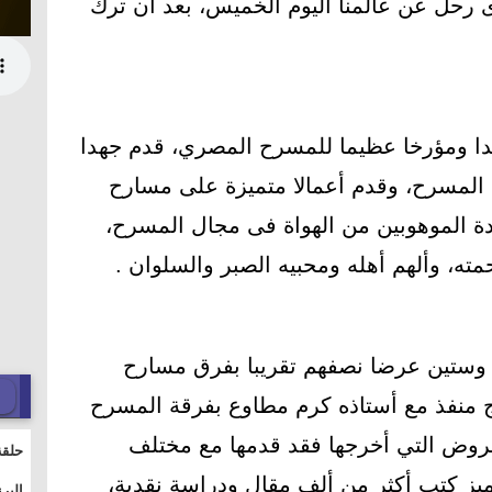
ى رحل عن عالمنا اليوم الخميس، بعد أن ترك
اقدا ومؤرخا عظيما للمسرح المصري، قدم جهدا
خ المسرح، وقدم أعمالا متميزة على مسارح
ة الموهوبين من الهواة فى مجال المسرح،
مته، وألهم أهله ومحبيه الصبر والسلوان .
 وستين عرضا نصفهم تقريبا بفرق مسارح
ج منفذ مع أستاذه كرم مطاوع بفرقة المسرح
عروض التي أخرجها فقد قدمها مع مختلف
حلقة
والت
تميز كتب أكثر من ألف مقال ودراسة نقدية،
البر