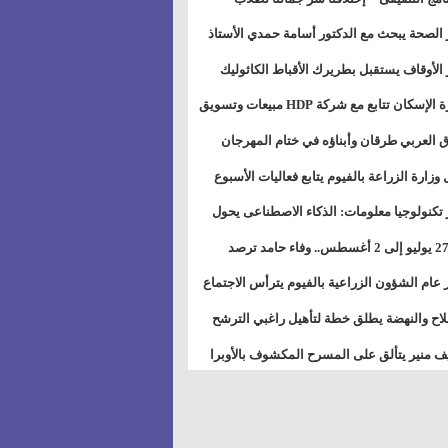
بات ذوى الهمهم" بمدارس التربية الخاصة
 الصحة يبحث مع الدكتور أسامة حمدي الأستاذ
سويس
عة هارفارد توسيع برامج التوعية بمرض السكري
 الأوقاف يستقبل بطريرك الأقباط الكاثوليك
دات هيئة أوقاف الكنيسة الكاثوليكية لبحث آفاق
وزيرة الإسكان تتابع مع شركة HDP مبيعات وتسويق
اون المشترك
عات المدن الجديدة
 العربي طرقان وأبناؤه في ختام المهرجان
في للموسيقى والغناء بالمسرح المكشوف
 وزارة الزراعة بالفيوم يتابع فعاليات الأسبوع
ل من الرشة الثالثة لمكافحة ديدان اللوز للقطن
 تكنولوجيا معلومات: الذكاء الاصطناعى يحول
تخدم إلى سلعة فى اقتصاد الانتباه
من 27 يوليو إلى 2 أغسطس.. وفاء حامد ترصد
رات أقوى الاتصالات الفلكية على الأبراج
 عام الشؤون الزراعية بالفيوم يترأس الاجتماع
ري لمتابعة الحصر الحيازي الجديدة
لاح والنهضة يطلق خطة لتأهيل راغبي الترشح
الس الشعبية المحلية ويستعرض خطط أماناته
 منير يتألق على المسرح المكشوف بالأوبرا
حافظات