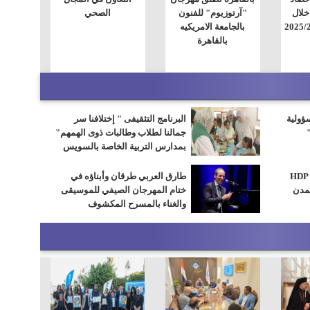
خلال
"آرتوزيوم" للفنون
الصحي
بالجامعة الامريكيه
بالقاهرة
سؤولية
البرنامج التثقيفى " إختلافنا سر
جمالنا لطلاب وطالبات ذوى الهمهم"
بمدارس التربية الخاصة بالسويس
وزيرة الإسكان تتابع مع شركة HDP
طارق العربي طرقان وأبناؤه في
مدن
ختام المهرجان الصيفي للموسيقى
والغناء بالمسرح المكشوف