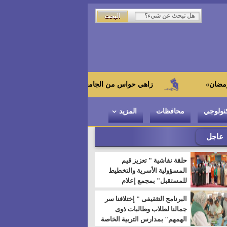
زاهي حواس من الجامعة اليابانية : "توت عنخ آمون" هو بطل المتحف ا
نولوجي
محافظات
المزيد
عاجل
حلقة نقاشية " تعزيز قيم
المسؤولية الأسرية والتخطيط
للمستقبل" بمجمع إعلام
السويس
البرنامج التثقيفى " إختلافنا سر
جمالنا لطلاب وطالبات ذوى
الهمهم" بمدارس التربية الخاصة