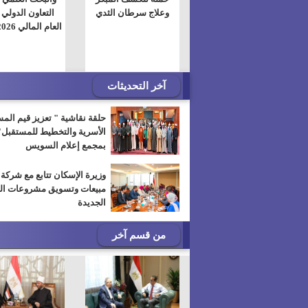
وعلاج سرطان الثدي
التعاون الدولي 
العام المالي 2025/2026
آخر التحديثات
حلقة نقاشية " تعزيز قيم الم
الأسرية والتخطيط للمستقبل"
بمجمع إعلام السويس
مبيعات وتسويق مشروعات ال
الجديدة
من قسم آخر