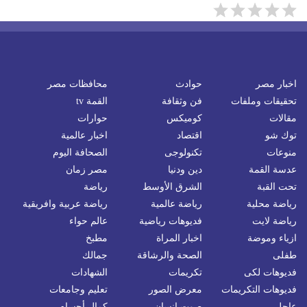
اخبار مصر
حوادث
محافظات مصر
تحقيقات وملفات
فن وثقافة
القمة tv
مقالات
كوميكس
حوارات
توك شو
اقتصاد
اخبار عالمية
منوعات
تكنولوجى
الصحافة اليوم
عدسة القمة
دين ودنيا
مصر زمان
تحت القبة
الشرق الأوسط
رياضة
رياضة محلية
رياضة عالمية
رياضة عربية وافريقية
رياضة لايت
فديوهات رياضية
عالم حواء
ازياء وموضة
اخبار المراة
مطبخ
طفلى
الصحة والرشاقة
جمالك
فديوهات لكى
تكريمات
الشهادات
فديوهات التكريمات
معرض الصور
تعليم وجامعات
عاجل
صوت إنسان
كمال أجسام