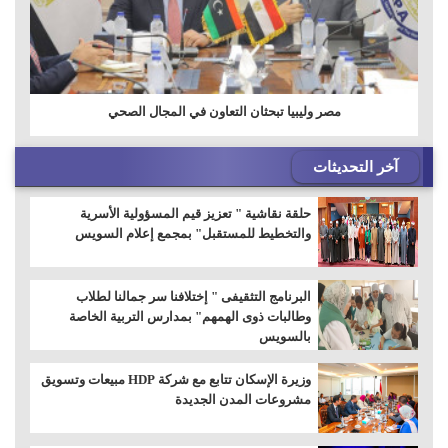
مصر وليبيا تبحثان التعاون في المجال الصحي
آخر التحديثات
حلقة نقاشية " تعزيز قيم المسؤولية الأسرية
والتخطيط للمستقبل" بمجمع إعلام السويس
البرنامج التثقيفى " إختلافنا سر جمالنا لطلاب
وطالبات ذوى الهمهم" بمدارس التربية الخاصة
بالسويس
وزيرة الإسكان تتابع مع شركة HDP مبيعات وتسويق
مشروعات المدن الجديدة