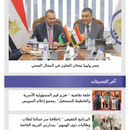
مصر وليبيا تبحثان التعاون في المجال الصحي
آخر التحديثات
حلقة نقاشية " تعزيز قيم المسؤولية الأسرية
والتخطيط للمستقبل" بمجمع إعلام السويس
البرنامج التثقيفى " إختلافنا سر جمالنا لطلاب
وطالبات ذوى الهمهم" بمدارس التربية الخاصة