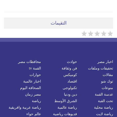
التقيمات
اخبار مصر
حوادث
محافظات مصر
تحقيقات وملفات
فن وثقافة
القمة tv
مقالات
كوميكس
حوارات
توك شو
اقتصاد
اخبار عالمية
منوعات
تكنولوجى
الصحافة اليوم
عدسة القمة
دين ودنيا
مصر زمان
تحت القبة
الشرق الأوسط
رياضة
رياضة محلية
رياضة عالمية
رياضة عربية وافريقية
رياضة لايت
فديوهات رياضية
عالم حواء