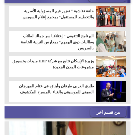
حلقة نقاشية " تعزيز قيم المسؤولية الأسرية
والتخطيط للمستقبل" بمجمع إعلام السويس
البرنامج التثقيفى " إختلافنا سر جمالنا لطلاب
وطالبات ذوى الهمهم" بمدارس التربية الخاصة
بالسويس
وزيرة الإسكان تتابع مع شركة HDP مبيعات وتسويق
مشروعات المدن الجديدة
طارق العربي طرقان وأبناؤه في ختام المهرجان
الصيفي للموسيقى والغناء بالمسرح المكشوف
من قسم آخر