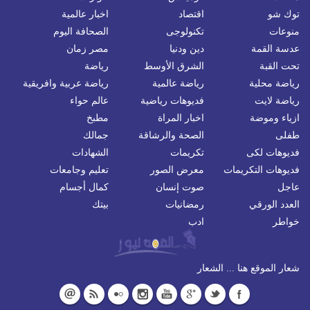
توك شو
اقتصاد
اخبار عالمية
منوعات
تكنولوجى
الصحافة اليوم
عدسة القمة
دين ودنيا
مصر زمان
تحت القبة
الشرق الأوسط
رياضة
رياضة محلية
رياضة عالمية
رياضة عربية وافريقية
رياضة لايت
فديوهات رياضية
عالم حواء
ازياء وموضة
اخبار المراة
مطبخ
طفلى
الصحة والرشاقة
جمالك
فديوهات لكى
تكريمات
الشهادات
فديوهات التكريمات
معرض الصور
تعليم وجامعات
عاجل
صوت إنسان
كمال أجسام
العدد الورقي
رمضانيات
بيتك
خواطر
ادب
شعار الموقع هنا ... الشعار