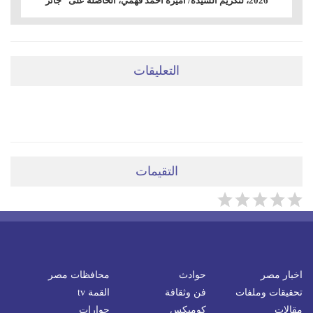
2026، لتكريم السيدة/ أميرة أحمد فهمي، الحاصلة على "جائز
التعليقات
ضعي تعليقَكِ هنا
التقيمات
اخبار مصر
حوادث
محافظات مصر
تحقيقات وملفات
فن وثقافة
القمة tv
مقالات
كوميكس
حوارات