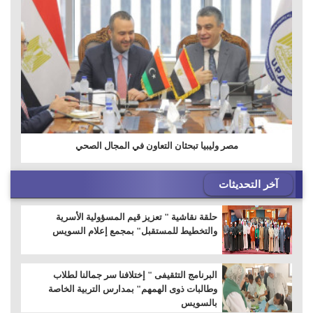
مصر وليبيا تبحثان التعاون في المجال الصحي
آخر التحديثات
حلقة نقاشية " تعزيز قيم المسؤولية الأسرية
والتخطيط للمستقبل" بمجمع إعلام السويس
البرنامج التثقيفى " إختلافنا سر جمالنا لطلاب
وطالبات ذوى الهمهم" بمدارس التربية الخاصة
بالسويس