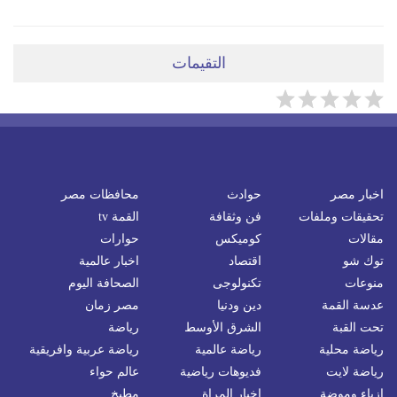
التقيمات
اخبار مصر
حوادث
محافظات مصر
تحقيقات وملفات
فن وثقافة
القمة tv
مقالات
كوميكس
حوارات
توك شو
اقتصاد
اخبار عالمية
منوعات
تكنولوجى
الصحافة اليوم
عدسة القمة
دين ودنيا
مصر زمان
تحت القبة
الشرق الأوسط
رياضة
رياضة محلية
رياضة عالمية
رياضة عربية وافريقية
رياضة لايت
فديوهات رياضية
عالم حواء
ازياء وموضة
اخبار المراة
مطبخ