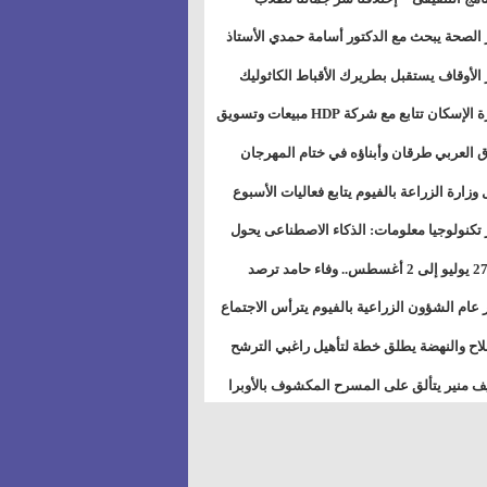
بات ذوى الهمهم" بمدارس التربية الخاصة
 الصحة يبحث مع الدكتور أسامة حمدي الأستاذ
سويس
عة هارفارد توسيع برامج التوعية بمرض السكري
 الأوقاف يستقبل بطريرك الأقباط الكاثوليك
دات هيئة أوقاف الكنيسة الكاثوليكية لبحث آفاق
وزيرة الإسكان تتابع مع شركة HDP مبيعات وتسويق
اون المشترك
عات المدن الجديدة
 العربي طرقان وأبناؤه في ختام المهرجان
في للموسيقى والغناء بالمسرح المكشوف
 وزارة الزراعة بالفيوم يتابع فعاليات الأسبوع
ل من الرشة الثالثة لمكافحة ديدان اللوز للقطن
 تكنولوجيا معلومات: الذكاء الاصطناعى يحول
تخدم إلى سلعة فى اقتصاد الانتباه
من 27 يوليو إلى 2 أغسطس.. وفاء حامد ترصد
رات أقوى الاتصالات الفلكية على الأبراج
 عام الشؤون الزراعية بالفيوم يترأس الاجتماع
ري لمتابعة الحصر الحيازي الجديدة
لاح والنهضة يطلق خطة لتأهيل راغبي الترشح
الس الشعبية المحلية ويستعرض خطط أماناته
 منير يتألق على المسرح المكشوف بالأوبرا
حافظات