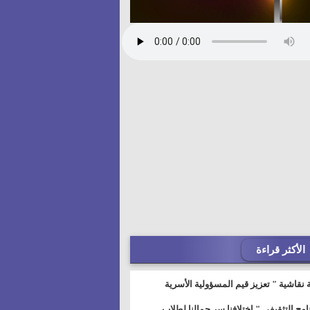
الأكثر قراءة
 نقاشية " تعزيز قيم المسؤولية الأسرية
خطيط للمستقبل" بمجمع إعلام السويس
نامج التثقيفى " إختلافنا سر جمالنا لطلاب