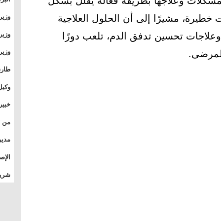
لمشكلات وعلاجها بطريقة فعالة يقلل بشكل
وطال
خطيرة، مشيرًا إلى أن الحلول العلاجية
وزير
بال
بجام
وزير
 وعلاجات تحسين تدفق الدم، تلعب دورًا
وقيا
للمرضى.
التع
مشرو
طارق
الصي
وكيل
الأو
خبير
المس
تأثي
مدير
الدو
الإص
للمج
شريف
بالم