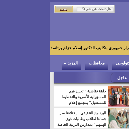
يف الدكتور إسلام عزام برئاسة الهيئة العامة للرقابة المالية
و
نولوجي
محافظات
المزيد
عاجل
حلقة نقاشية " تعزيز قيم
المسؤولية الأسرية والتخطيط
للمستقبل" بمجمع إعلام
السويس
البرنامج التثقيفى " إختلافنا سر
جمالنا لطلاب وطالبات ذوى
الهمهم" بمدارس التربية الخاصة