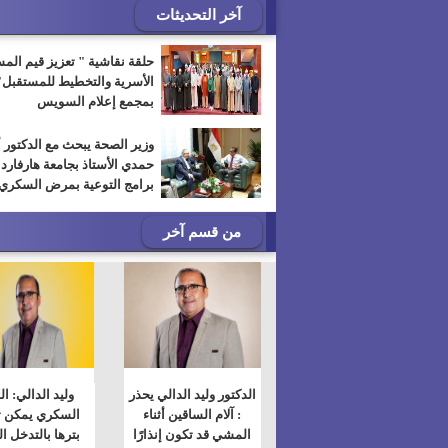
آخر التحديثات
حلقة نقاشية " تعزيز قيم الم
الأسرية والتخطيط للمستقبل"
بمجمع إعلام السويس
وزير الصحة يبحث مع الدكتور 
حمدي الأستاذ بجامعة هارفارد
برامج التوعية بمرض السكري
من قسم آخر
الدكتور وليد الدالي يحذر
وليد الدالي: ا
: آلام الساقين أثناء
السكري يمكن 
المشي قد تكون إنذارًا
بترها بالتدخل ا