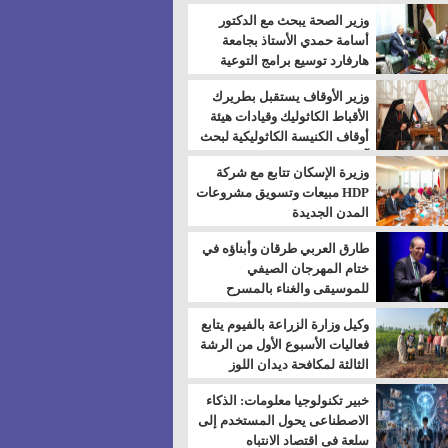
بالسويس
وزير الصحة يبحث مع الدكتور
أسامة حمدي الأستاذ بجامعة
هارفارد توسيع برامج التوعية
بمرض السكري
وزير الأوقاف يستقبل بطريرك
الأقباط الكاثوليك وقيادات هيئة
أوقاف الكنيسة الكاثوليكية لبحث
آفاق التعاون المشترك
وزيرة الإسكان تتابع مع شركة
HDP مبيعات وتسويق مشروعات
المدن الجديدة
طارق العربي طرقان وأبناؤه في
ختام المهرجان الصيفي
للموسيقى والغناء بالمسرح
المكشوف
وكيل وزارة الزراعة بالفيوم يتابع
فعاليات الأسبوع الأول من الرشة
الثالثة لمكافحة ديدان اللوز
للقطن
خبير تكنولوجيا معلومات: الذكاء
الاصطناعى يحول المستخدم إلى
سلعة فى اقتصاد الانتباه