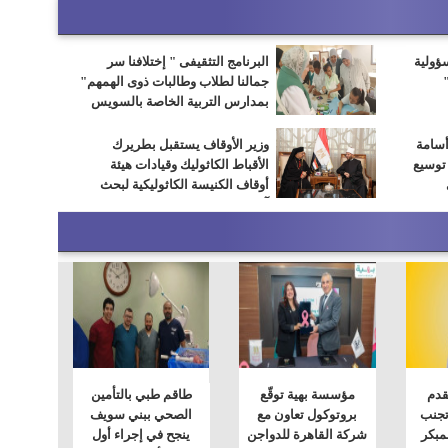
سؤولية
البرنامج التثقيفى " إختلافنا سر
جمالنا لطلاب وطالبات ذوى الهمهم"
بمدارس التربية الخاصة بالسويس
أسامة
وزير الأوقاف يستقبل بطريرك
 توسيع
الأقباط الكاثوليك وقيادات هيئة
أوقاف الكنيسة الكاثوليكية لبحث
آفاق التعاون المشترك
لقدم
مؤسسة بهية توقّع
طاقم طبي بالتأمين
تجنب
بروتوكول تعاون مع
الصحي ببني سويف
لمبكر
شركة القاهرة للدواجن
ينجح في إجراء أول