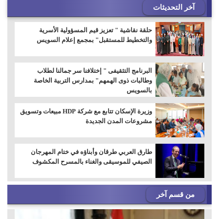
آخر التحديثات
حلقة نقاشية " تعزيز قيم المسؤولية الأسرية
والتخطيط للمستقبل" بمجمع إعلام السويس
البرنامج التثقيفى " إختلافنا سر جمالنا لطلاب
وطالبات ذوى الهمهم" بمدارس التربية الخاصة
بالسويس
وزيرة الإسكان تتابع مع شركة HDP مبيعات وتسويق
مشروعات المدن الجديدة
طارق العربي طرقان وأبناؤه في ختام المهرجان
الصيفي للموسيقى والغناء بالمسرح المكشوف
من قسم آخر