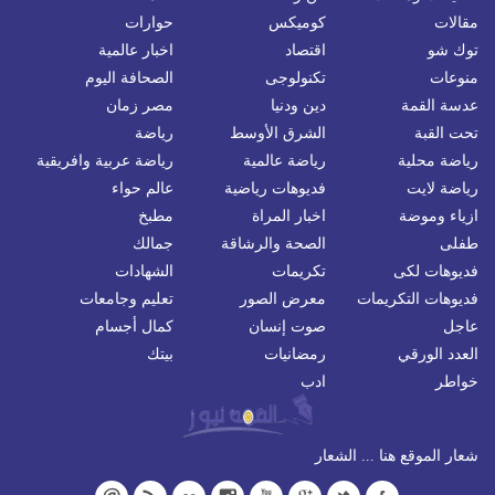
مقالات
كوميكس
حوارات
توك شو
اقتصاد
اخبار عالمية
منوعات
تكنولوجى
الصحافة اليوم
عدسة القمة
دين ودنيا
مصر زمان
تحت القبة
الشرق الأوسط
رياضة
رياضة محلية
رياضة عالمية
رياضة عربية وافريقية
رياضة لايت
فديوهات رياضية
عالم حواء
ازياء وموضة
اخبار المراة
مطبخ
طفلى
الصحة والرشاقة
جمالك
فديوهات لكى
تكريمات
الشهادات
فديوهات التكريمات
معرض الصور
تعليم وجامعات
عاجل
صوت إنسان
كمال أجسام
العدد الورقي
رمضانيات
بيتك
خواطر
ادب
شعار الموقع هنا ... الشعار