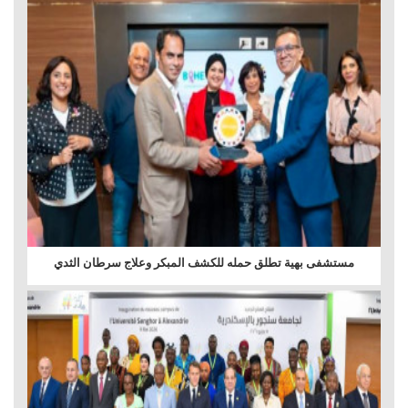
مستشفى بهية تطلق حمله للكشف المبكر وعلاج سرطان الثدي