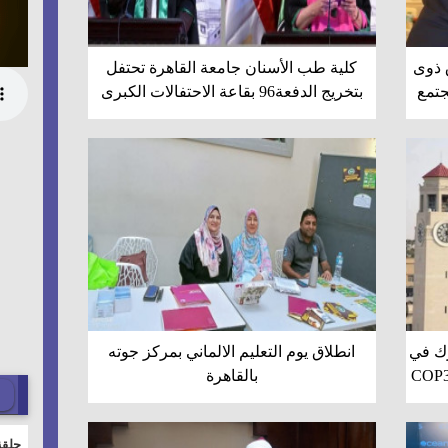
 ذوى
كلية طب الأسنان جامعة القاهرة تحتفل
جتمع
بتخريج الدفعة96 بقاعة الاحتفالات الكبرى
رك في
انطلاق يوم التعليم الالماني بمركز جوته
م المتحدة للتغير المناخي COP30
بالقاهرة
حلقة