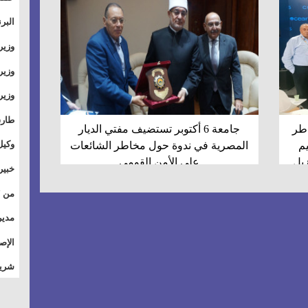
والت
البر
وطال
وزير
بال
الأس
وزير
بمر
وقيا
آفاق
وتسو
طارق
اطر
جامعة 6 أكتوبر تستضيف مفتي الديار
الصي
وكيل
يم
المصرية في ندوة حول مخاطر الشائعات
على الأمن القومي
الأو
خبير
للق
المس
تأثي
مدير
الاج
الإص
للمج
شريف
أمان