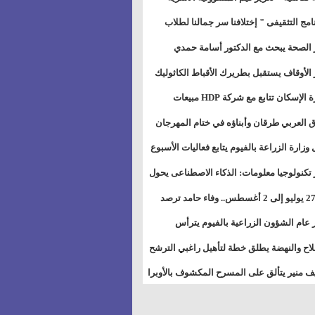
خطيط للمستقبل" بمجمع إعلام السويس
نامج التثقيفى " إختلافنا سر جمالنا لطلاب
بات ذوى الهمهم" بمدارس التربية الخاصة
 الصحة يبحث مع الدكتور أسامة حمدي
سويس
تاذ بجامعة هارفارد توسيع برامج التوعية
 الأوقاف يستقبل بطريرك الأقباط الكاثوليك
ض السكري
دات هيئة أوقاف الكنيسة الكاثوليكية لبحث
وزيرة الإسكان تتابع مع شركة HDP مبيعات
 التعاون المشترك
يق مشروعات المدن الجديدة
 العربي طرقان وأبناؤه في ختام المهرجان
في للموسيقى والغناء بالمسرح المكشوف
 وزارة الزراعة بالفيوم يتابع فعاليات الأسبوع
ل من الرشة الثالثة لمكافحة ديدان اللوز
 تكنولوجيا معلومات: الذكاء الاصطناعى يحول
طن
تخدم إلى سلعة فى اقتصاد الانتباه
من 27 يوليو إلى 2 أغسطس.. وفاء حامد ترصد
رات أقوى الاتصالات الفلكية على الأبراج
 عام الشؤون الزراعية بالفيوم يترأس
تماع الدوري لمتابعة الحصر الحيازي الجديدة
لاح والنهضة يطلق خطة لتأهيل راغبي الترشح
الس الشعبية المحلية ويستعرض خطط
 منير يتألق على المسرح المكشوف بالأوبرا
اته بالمحافظات