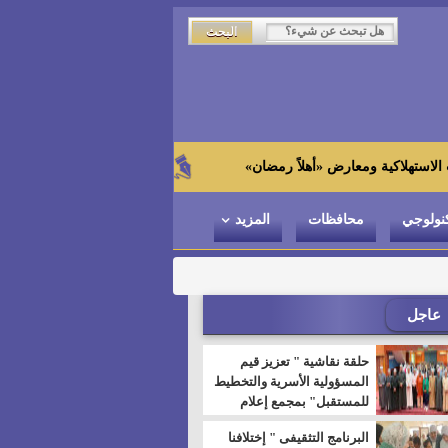
زاهي حواس من الجامعة اليابانية : "
نولوجي
محافظات
المزيد
عاجل
حلقة نقاشية " تعزيز قيم
المسؤولية الأسرية والتخطيط
للمستقبل" بمجمع إعلام
السويس
البرنامج التثقيفى " إختلافنا