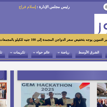
رئيس مجلس الإدارة :
إسلام فراج
لدواجن المجمدة إلى 100 جنيه للكيلو بالمجمعات الاستهلاكية ومعارض «أهلاً رمضان»
الشرق الأوسط
رياضة
عالم حواء
تكريمات
تك