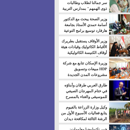
سر جمالنا لطلاب وطالبات
ذوى الهمهم" بمدارس التربية
الخاصة بالسويس
وزير الصحة يبحث مع الدكتور
أسامة حمدي الأستاذ بجامعة
هارفارد توسيع برامج التوعية
بمرض السكري
وزير الأوقاف يستقبل بطريرك
الأقباط الكاثوليك وقيادات هيئة
أوقاف الكنيسة الكاثوليكية
لبحث آفاق التعاون المشترك
وزيرة الإسكان تتابع مع شركة
HDP مبيعات وتسويق
مشروعات المدن الجديدة
طارق العربي طرقان وأبناؤه
في ختام المهرجان الصيفي
للموسيقى والغناء بالمسرح
المكشوف
وكيل وزارة الزراعة بالفيوم
يتابع فعاليات الأسبوع الأول من
الرشة الثالثة لمكافحة ديدان
اللوز للقطن
خبير تكنولوجيا معلومات: