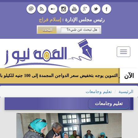
رئيس مجلس الإدارة :
إسلام فراج
Toggle
navigation
الآن
وزير التموين يوجه بتخفيض سعر الدواجن المجمدة إلى 100 جنيه للكيلو بالمجمعات الاستهلاكية ومعارض «أهلاً رمضان»
الرئيسية
تعليم وجامعات
تعليم وجامعات