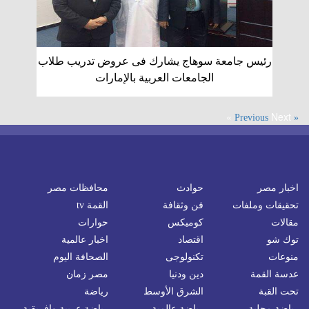
رئيس جامعة سوهاج يشارك فى عروض تدريب طلاب
الجامعات العربية بالإمارات
Next »
« Previous
اخبار مصر
حوادث
محافظات مصر
تحقيقات وملفات
فن وثقافة
القمة tv
مقالات
كوميكس
حوارات
توك شو
اقتصاد
اخبار عالمية
منوعات
تكنولوجى
الصحافة اليوم
عدسة القمة
دين ودنيا
مصر زمان
تحت القبة
الشرق الأوسط
رياضة
رياضة محلية
رياضة عالمية
رياضة عربية وافريقية